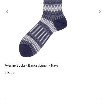
Ayame Socks - Basket Lunch - Navy
Bur
2 990
р.
1 6