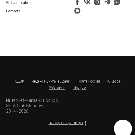
Gift certificate
Contacts
СДЭК
Яндекс Пункты выдачи
Почта России
ЮКасса
Робокасса
Шоурум
Интернет-магазин носков
Sock Club Moscow
2014 - 2026
наверх страницы