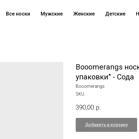
Все носки
Мужские
Женские
Детские
Н
Booomerangs носк
упаковки" - Сода
Booomerangs
SKU:
390,00
р.
Добавить в корзину