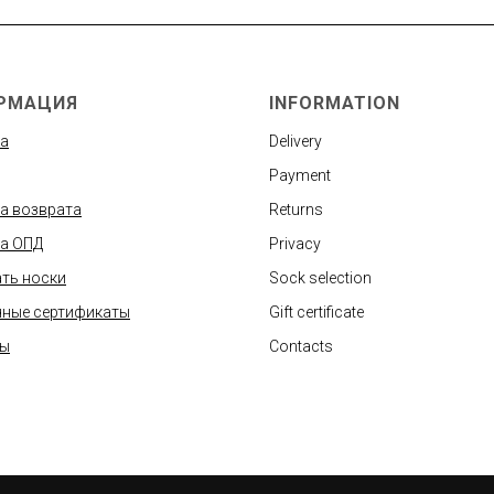
РМАЦИЯ
INFORMATION
а
Delivery
Payment
а возврата
Returns
а ОПД
Privacy
ть носки
Sock selection
ные сертификаты
Gift certificate
ты
Contacts