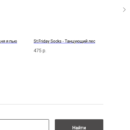
дня я пью
St.Friday Socks - Танцующий лес
Запо
475
р.
475
Найти