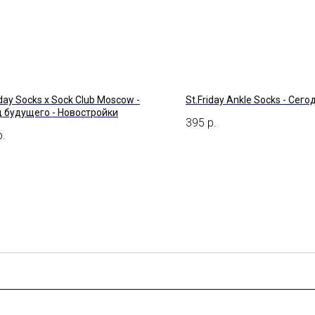
iday Socks x Sock Club Moscow -
St.Friday Ankle Socks - Сего
д будущего - Новостройки
395
р.
р.