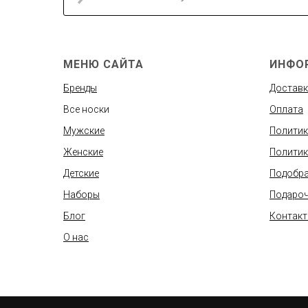
МЕНЮ САЙТА
ИНФО
Бренды
Доставк
Все носки
Оплата
Мужские
Политик
Женские
Политик
Детские
Подобра
Наборы
Подароч
Блог
Контак
О нас