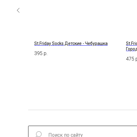
St.Friday Socks Детские - Чебурашка
St.Fr
Горо
395
р.
475