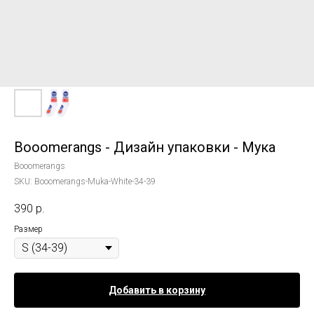
Booomerangs - Дизайн упаковки - Мука
Booomerangs
SKU:
Booomerangs-Muka-White-34-39
390
р.
Размер
Добавить в корзину