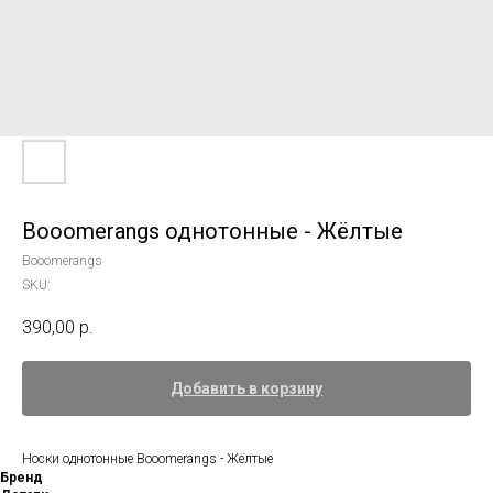
Booomerangs однотонные - Жёлтые
Booomerangs
SKU:
390,00
р.
Добавить в корзину
Носки однотонные Booomerangs - Жёлтые
Бренд