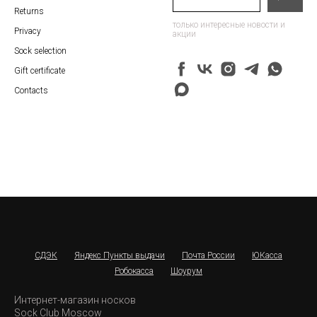
Returns
только интересные новости и
Privacy
акции
Sock selection
Gift certificate
Contacts
СДЭК
Яндекс Пункты выдачи
Почта России
ЮКасса
Робокасса
Шоурум
Интернет-магазин носков
Sock Club Moscow