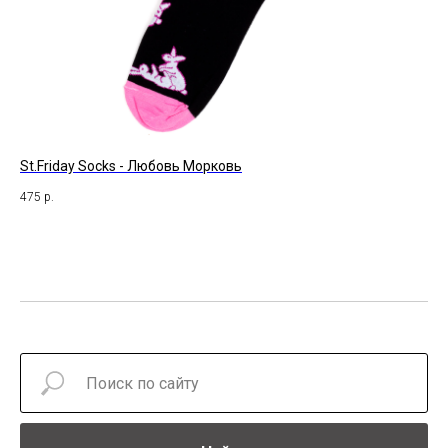
St.Friday Socks - Любовь Морковь
St
475
р.
54