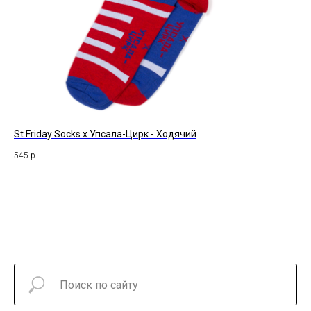
St.Friday Socks x Упсала-Цирк - Ходячий
St.
545
р.
49