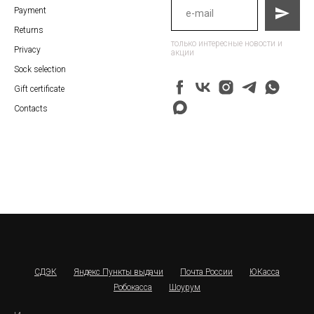
Payment
Returns
только интересные новости и
Privacy
акции
Sock selection
Gift certificate
Contacts
СДЭК
Яндекс Пункты выдачи
Почта России
ЮКасса
Робокасса
Шоурум